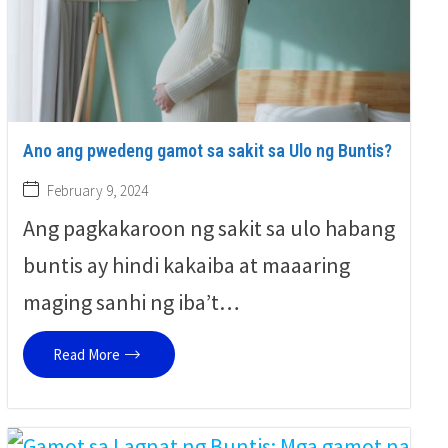
Ano ang pwedeng gamot sa sakit sa Ulo ng Buntis?
February 9, 2024
Ang pagkakaroon ng sakit sa ulo habang
buntis ay hindi kakaiba at maaaring
maging sanhi ng iba’t…
Read More