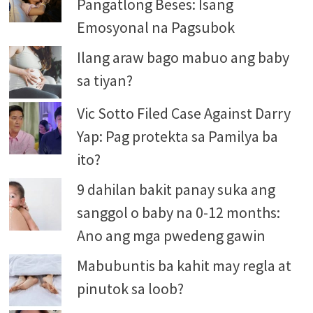
Pangatlong Beses: Isang
Emosyonal na Pagsubok
Ilang araw bago mabuo ang baby
sa tiyan?
Vic Sotto Filed Case Against Darry
Yap: Pag protekta sa Pamilya ba
ito?
9 dahilan bakit panay suka ang
sanggol o baby na 0-12 months:
Ano ang mga pwedeng gawin
Mabubuntis ba kahit may regla at
pinutok sa loob?