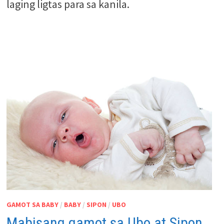
laging ligtas para sa kanila.
GAMOT SA BABY
/
BABY
/
SIPON
/
UBO
Mabisang gamot sa Ubo at Sipon