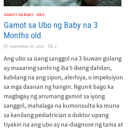
GAMOT SA BABY
/
UBO
Gamot sa Ubo ng Baby na 3
Months old
September 25, 2023
1
Ang ubo sa isang sanggol na 3 buwan gulang
ay maaaring sanhi ng iba’t-ibang dahilan,
kabilang na ang sipon, alerhiya, o impeksiyon
sa mga daanan ng hangin. Ngunit bago ka
magbigay ng anumang gamot sa iyong
sanggol, mahalaga na kumonsulta ka muna
sa kanilang pediatrician o doktor upang
tiyakin na ang ubo ay na-diagnose ng tama at