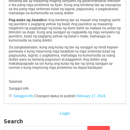
berdeng tae ay maaaring maging senyales ng gastrointestinal infection
o iba pang mga problema sa tiyan. Kung ang berdeng tae ay nauugnay
sa iba pang mga sintomas tulad ng lagnat, pagsusuka, o pagduduwal,
mahalaga na kumunsulta sa isang doktor.
Pag-atake ng Jaundice:
Ang berdeng tae ay maaari ring maging sanhi
ng jaundice o pagiging yellow ng balat. Ang jaundice ay maaaring
magdulot ng pagbabago ng kulay ng dumi dahil sa mataas na antas ng
bilirubin sa dugo. Kung ang sanggol ay nagpakita ng mga senyales ng
jaundice, tulad ng pagiging yellow ng balat o mata, mahalaga na
kumunsulta sa isang doktor.
Sa pangkalahatan, kung ang kulay ng tae ng sanggol ay hindi kapani-
paniwala o kung mayroong mga kaakibat na mga sintomas tulad ng
pagsusuka, lagnat, o pagkahina, mahalaga na kumonsulta sa isang
doktor para sa tamang pagsusuri at paggamot. Ang doktor ang
makakapagsabi sa iyo kung ang kulay ng tae ng iyong sanggol ay
normal o kung mayroong mga problema na dapat bantayan.
Salamat,
Sanggol.info
Sanggol.info
Changed status to publish
February 17, 2024
Login
Search