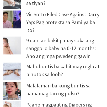
sa tiyan?
Vic Sotto Filed Case Against Darry
Yap: Pag protekta sa Pamilya ba
ito?
9 dahilan bakit panay suka ang
sanggol o baby na 0-12 months:
Ano ang mga pwedeng gawin
Mabubuntis ba kahit may regla at
pinutok sa loob?
Malalaman ba kung buntis sa
pamamagitan ng pulso?
Paano magpalit ng Diapers ng