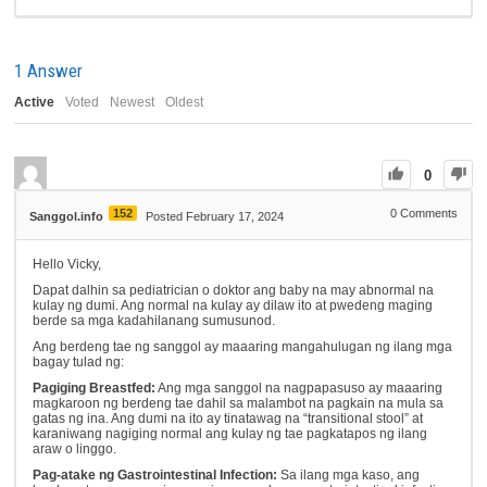
1
Answer
Active
Voted
Newest
Oldest
0
152
0
Comments
Sanggol.info
Posted February 17, 2024
Hello Vicky,
Dapat dalhin sa pediatrician o doktor ang baby na may abnormal na
kulay ng dumi. Ang normal na kulay ay dilaw ito at pwedeng maging
berde sa mga kadahilanang sumusunod.
Ang berdeng tae ng sanggol ay maaaring mangahulugan ng ilang mga
bagay tulad ng:
Pagiging Breastfed:
Ang mga sanggol na nagpapasuso ay maaaring
magkaroon ng berdeng tae dahil sa malambot na pagkain na mula sa
gatas ng ina. Ang dumi na ito ay tinatawag na “transitional stool” at
karaniwang nagiging normal ang kulay ng tae pagkatapos ng ilang
araw o linggo.
Pag-atake ng Gastrointestinal Infection:
Sa ilang mga kaso, ang