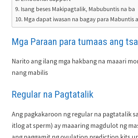
Isang beses Makipagtalik, Mabubuntis na ba
Mga dapat iwasan na bagay para Mabuntis 
Mga Paraan para tumaas ang ts
Narito ang ilang mga hakbang na maaari m
nang mabilis
Regular na Pagtatalik
Ang pagkakaroon ng regular na pagtatalik s
itlog at sperm) ay maaaring magdulot ng m
ang paggamit ng ovulation prediction kits 