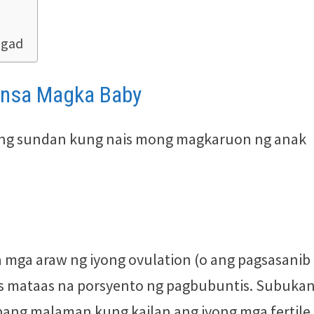
agad
ansa Magka Baby
ong sundan kung nais mong magkaruon ng anak
a mga araw ng iyong ovulation (o ang pagsasanib
as mataas na porsyento ng pagbubuntis. Subuka
upang malaman kung kailan ang iyong mga fertile