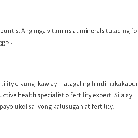
ntis. Ang mga vitamins at minerals tulad ng fol
ggol.
tility o kung ikaw ay matagal ng hindi nakakabun
ve health specialist o fertility expert. Sila ay
yo ukol sa iyong kalusugan at fertility.