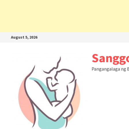
August 5, 2026
Sanggo
Pangangalaga ng B