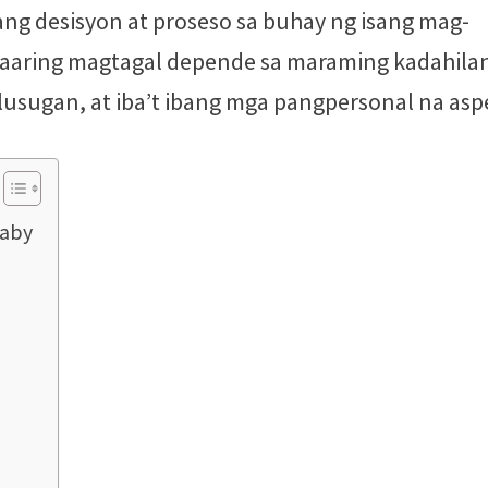
ng desisyon at proseso sa buhay ng isang mag-
 o maaring magtagal depende sa maraming kadahil
kalusugan, at iba’t ibang mga pangpersonal na asp
Baby