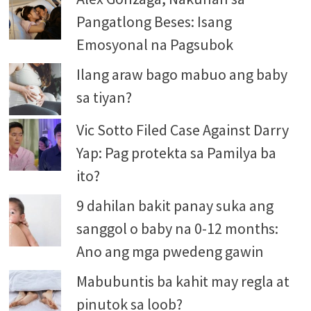
Pangatlong Beses: Isang
Emosyonal na Pagsubok
Ilang araw bago mabuo ang baby
sa tiyan?
Vic Sotto Filed Case Against Darry
Yap: Pag protekta sa Pamilya ba
ito?
9 dahilan bakit panay suka ang
sanggol o baby na 0-12 months:
Ano ang mga pwedeng gawin
Mabubuntis ba kahit may regla at
pinutok sa loob?